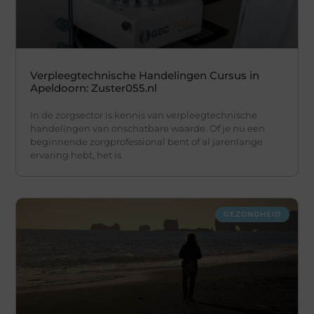
Verpleegtechnische Handelingen Cursus in
Apeldoorn: Zuster055.nl
In de zorgsector is kennis van verpleegtechnische
handelingen van onschatbare waarde. Of je nu een
beginnende zorgprofessional bent of al jarenlange
ervaring hebt, het is
GEZONDHEID