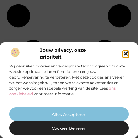
Jouw privacy, onze
prioriteit
Wij gebruiken cookies en vergelijkbare technologieën om onze
website optimaal te laten functioneren en jouw
gebruikerservaring te verbeteren. Met deze cookies analyseren
we het websitegebruik, tonen we relevante advertenties en
zorgen we voor een soepele werking van de site. Lees
ons
Jouw blog verdient een podium!
cookiebeleid
voor meer informatie.
Bloggen was nog nooit zo eenvoudig! Publiceer
je artikelen, bereik meer lezers en maak deel uit
van een actieve bloggemeenschap. Schrijf je nu
Alles Accepteren
in!
Cookies Beheren
Begin met bloggen!