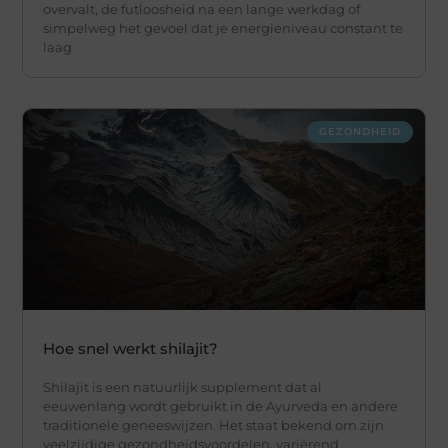
overvalt, de futloosheid na een lange werkdag of
simpelweg het gevoel dat je energieniveau constant te
laag
GEZONDHEID
Hoe snel werkt shilajit?
Shilajit is een natuurlijk supplement dat al
eeuwenlang wordt gebruikt in de Ayurveda en andere
traditionele geneeswijzen. Het staat bekend om zijn
veelzijdige gezondheidsvoordelen, variërend