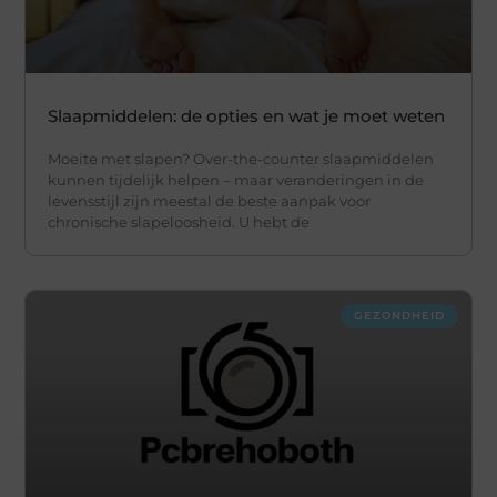
Slaapmiddelen: de opties en wat je moet weten
Moeite met slapen? Over-the-counter slaapmiddelen
kunnen tijdelijk helpen – maar veranderingen in de
levensstijl zijn meestal de beste aanpak voor
chronische slapeloosheid. U hebt de
GEZONDHEID