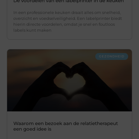
De voordelen van een labelprinter in de keuken
In een professionele keuken draait alles om snelheid,
overzicht en voedselveiligheid. Een labelprinter biedt
hierin directe voordelen, omdat je snel en foutloos
labels kunt maken
GEZONDHEID
Waarom een bezoek aan de relatietherapeut
een goed idee is