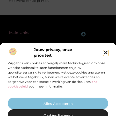
Hoe werkt een 3d printer?
Main Links
Linkbuilding Platform: Jouw Sleutel tot Betere Online Zichtbaarheid
Hoe Verdien Je Geld met een Website? Ontdek de Slimme Strategieën
Bericht categorie
Jouw privacy, onze
@2025 All Right Reserved.
Design by
www.pcbrehoboth.nl.
prioriteit
Wij gebruiken cookies en vergelijkbare technologieën om onze
website optimaal te laten functioneren en jouw
gebruikerservaring te verbeteren. Met deze cookies analyseren
we het websitegebruik, tonen we relevante advertenties en
zorgen we voor een soepele werking van de site. Lees
ons
Een schat aan kennis en inspiratie, speciaal
cookiebeleid
voor meer informatie.
voor jou
Van motiverende verhalen tot praktische adviezen – ontdek de rijkdom
van het dagelijks leven op PCBrehoboth.nl.
Alles Accepteren
Cookies Beheren