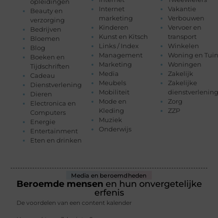
opleidingen
Internet
Vakantie
Beauty en
marketing
Verbouwen
verzorging
Kinderen
Vervoer en
Bedrijven
Kunst en Kitsch
transport
Bloemen
Links / Index
Winkelen
Blog
Management
Woning en Tui
Boeken en
Marketing
Woningen
Tijdschriften
Media
Zakelijk
Cadeau
Meubels
Zakelijke
Dienstverlening
Mobiliteit
dienstverlenin
Dieren
Mode en
Zorg
Electronica en
Kleding
ZZP
Computers
Muziek
Energie
Onderwijs
Entertainment
Eten en drinken
Media en beroemdheden
Beroemde mensen
en hun onvergetelijke
erfenis
De voordelen van een content kalender