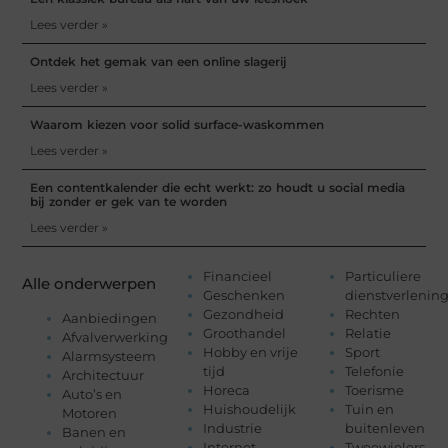
Lees verder »
Ontdek het gemak van een online slagerij
Lees verder »
Waarom kiezen voor solid surface-waskommen
Lees verder »
Een contentkalender die echt werkt: zo houdt u social media
bij zonder er gek van te worden
Lees verder »
Financieel
Particuliere
Alle onderwerpen
Geschenken
dienstverlenin
Gezondheid
Rechten
Aanbiedingen
Groothandel
Relatie
Afvalverwerking
Hobby en vrije
Sport
Alarmsysteem
tijd
Telefonie
Architectuur
Horeca
Toerisme
Auto’s en
Huishoudelijk
Tuin en
Motoren
Industrie
buitenleven
Banen en
Internet
Tweewielers