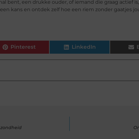
 bent, een drukke ouder, of iemand die graag actief is,
 een kans en ontdek zelf hoe een riem zonder gaatjes jo
Pinterest
LinkedIn
ezondheid
On