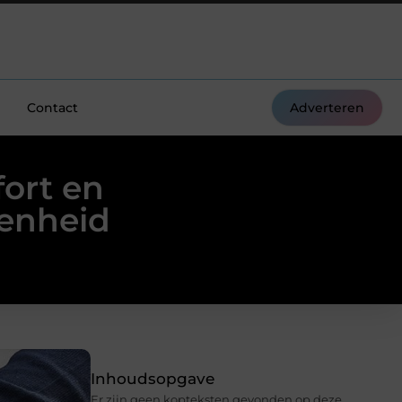
Contact
Adverteren
ort en
genheid
Inhoudsopgave
Er zijn geen kopteksten gevonden op deze