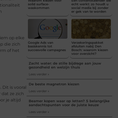
Waarom kiezen voor
Een contentkalender die
solid surface-
echt werkt: zo houdt u
ionaliteit
waskommen
social media bij zonder
n
er gek van te worden
iem op elke
Google Ads van
Verzekeringspakket
p die zich
basiskennis tot
afsluiten nabij Den
succesvolle campagnes
Bosch: waarom kiezen
rm of het
voor overzicht?
Zacht water: de stille bijdrage aan jouw
gezondheid en welzijn thuis
Lees verder »
De beste magnetron kiezen
Dit is vooral
Lees verder »
dat ze zich
 je altijd
Beamer kopen waar op letten? 5 belangrijke
aandachtspunten voor de juiste keuze
Lees verder »