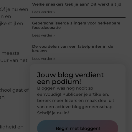
Welke sneakers trek je aan? Dit werkt altijd
Of je nu een
Lees verder »
en en
Gepersonaliseerde slingers voor herkenbare
e stijl en
feestdecoratie
Lees verder »
De voordelen van een labelprinter in de
keuken
n meestal
Lees verder »
duur van het
Jouw blog verdient
een podium!
Bloggen was nog nooit zo
chool gaat of
eenvoudig! Publiceer je artikelen,
en
bereik meer lezers en maak deel uit
van een actieve bloggemeenschap.
Schrijf je nu in!
jdigheid en
Begin met bloggen!