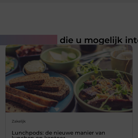
rde artikelen
die u mogelijk in
Zakelijk
Lunchpods: de nieuwe manier van
lunchen op kantoor