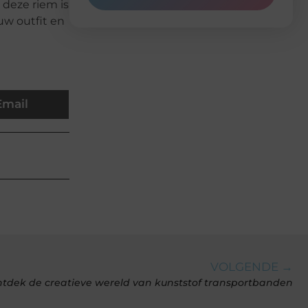
 deze riem is
uw outfit en
Email
VOLGENDE →
tdek de creatieve wereld van kunststof transportbanden