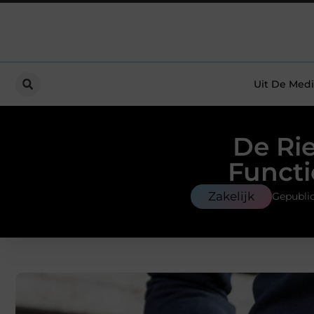
Uit De Medi
De Ri
Functi
Zakelijk
Gepubli