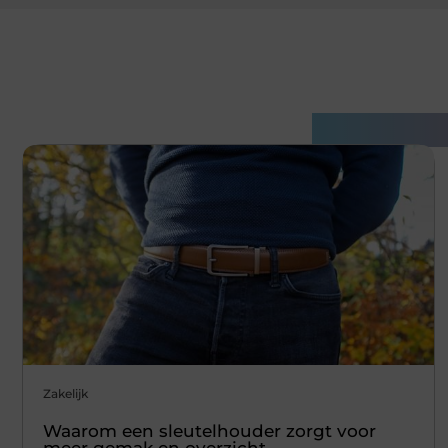
Gerelatee
Zakelijk
Waarom een sleutelhouder zorgt voor
meer gemak en overzicht