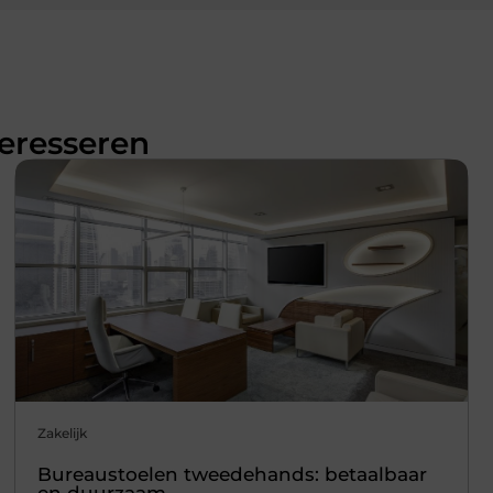
teresseren
Zakelijk
Bureaustoelen tweedehands: betaalbaar
en duurzaam