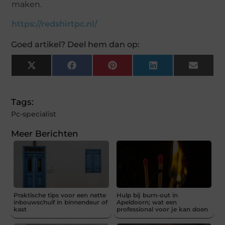
maken.
https://redshirtpc.nl/
Goed artikel? Deel hem dan op:
X
Facebook
Pinterest
LinkedIn
Email
(Twitter)
Tags:
Pc-specialist
Meer Berichten
Praktische tips voor een nette
Hulp bij burn-out in
inbouwschuif in binnendeur of
Apeldoorn; wat een
kast
professional voor je kan doen