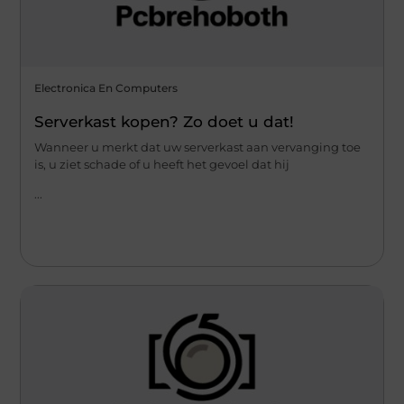
Electronica En Computers
Serverkast kopen? Zo doet u dat!
Wanneer u merkt dat uw serverkast aan vervanging toe
is, u ziet schade of u heeft het gevoel dat hij
...