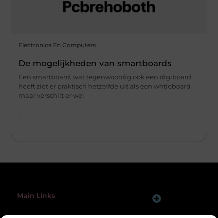
Electronica En Computers
De mogelijkheden van smartboards
Een smartboard, wat tegenwoordig ook een digiboard
heeft ziet er praktisch hetzelfde uit als een whtieboard
maar verschilt er wel
...
Main Links
Linkbuilding Platform: Jouw Sleutel tot Betere Online Zichtbaarheid
Hoe Verdien Je Geld met een Website? Ontdek de Slimme Strategieën