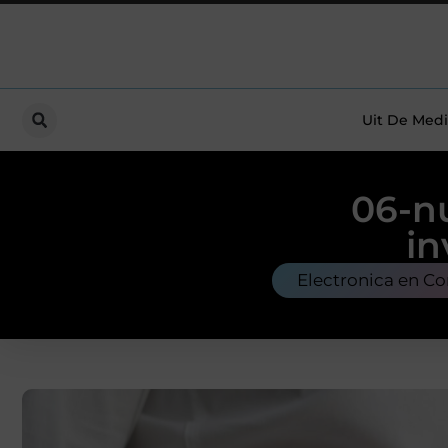
Uit De Medi
06-n
in
Electronica en C