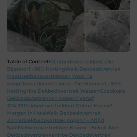
Table of Contents
Dekbedovertrekken • De
Bijenkorf • 50% Korting
Welk Dekbedovertrek
Maat
Dekbedovertrekken Waar Te
Koop
Dekbedovertrekken • De Bijenkorf • 50%
Korting
Hoe Dekbedovertrek Wassen
Goedkope
Dekbedovertrekken Kopen? Vanaf
€14,99
Dekbedovertrekken Online Kopen? –
Morgen In Huis
Welk Dekbedovertrek
Zomer
Dekbedovertrek Kopen? – Altijd
Sale
Dekbedovertrekken Kopen – Bekijk Alle
Dekbedovertrekken
Hoe Dekbedovertrek