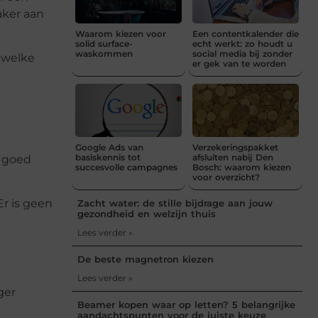
aker aan
Waarom kiezen voor
Een contentkalender die
solid surface-
echt werkt: zo houdt u
waskommen
social media bij zonder
 welke
er gek van te worden
Google Ads van
Verzekeringspakket
basiskennis tot
afsluiten nabij Den
n goed
succesvolle campagnes
Bosch: waarom kiezen
voor overzicht?
r is geen
Zacht water: de stille bijdrage aan jouw
gezondheid en welzijn thuis
Lees verder »
De beste magnetron kiezen
Lees verder »
ger
Beamer kopen waar op letten? 5 belangrijke
aandachtspunten voor de juiste keuze