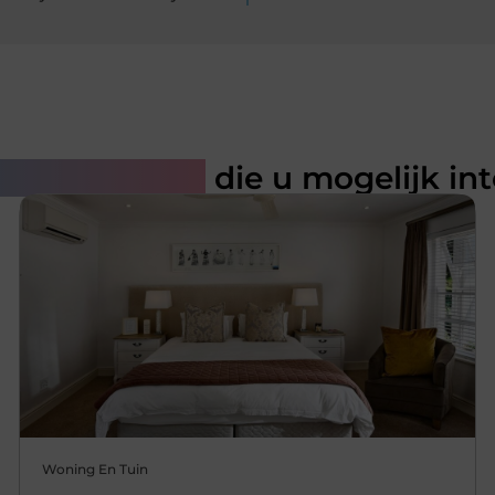
rde artikelen
die u mogelijk in
Woning En Tuin