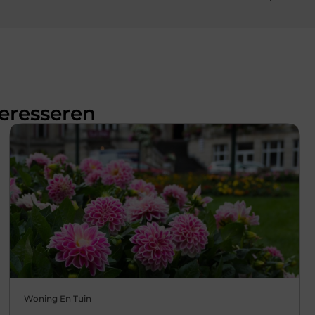
teresseren
Woning En Tuin