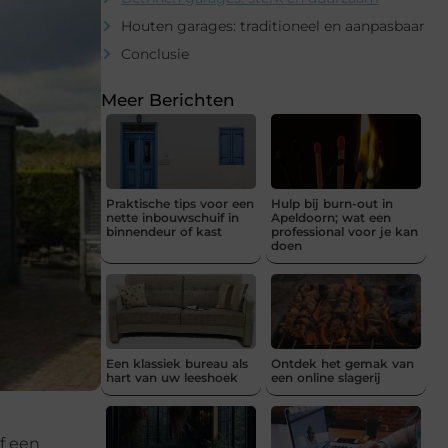
Houten garages: traditioneel en aanpasbaar
Conclusie
Meer Berichten
Praktische tips voor een
Hulp bij burn-out in
nette inbouwschuif in
Apeldoorn; wat een
binnendeur of kast
professional voor je kan
doen
Een klassiek bureau als
Ontdek het gemak van
hart van uw leeshoek
een online slagerij
f een