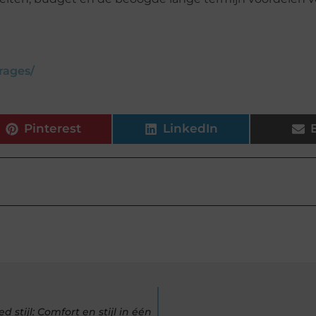
rages/
Pinterest
LinkedIn
stijl: Comfort en stijl in één