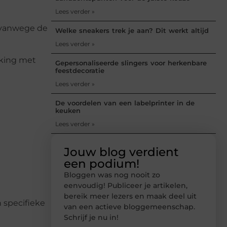
Lees verder »
t vanwege de
Welke sneakers trek je aan? Dit werkt altijd
Lees verder »
jking met
Gepersonaliseerde slingers voor herkenbare
feestdecoratie
Lees verder »
De voordelen van een labelprinter in de
keuken
Lees verder »
Jouw blog verdient
een podium!
Bloggen was nog nooit zo
eenvoudig! Publiceer je artikelen,
bereik meer lezers en maak deel uit
 specifieke
van een actieve bloggemeenschap.
Schrijf je nu in!