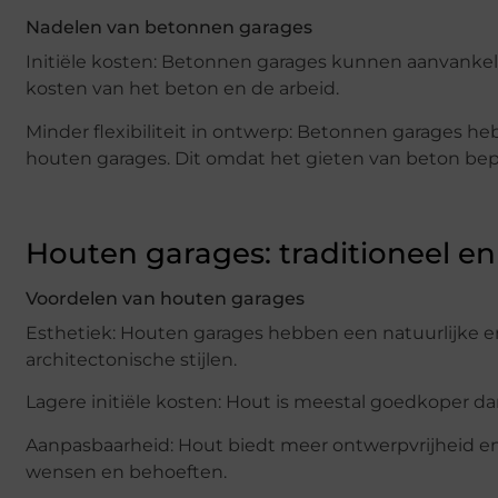
Nadelen van betonnen garages
Initiële kosten: Betonnen garages kunnen aanvankel
kosten van het beton en de arbeid.
Minder flexibiliteit in ontwerp: Betonnen garages 
houten garages. Dit omdat het gieten van beton beper
Houten garages: traditioneel e
Voordelen van houten garages
Esthetiek: Houten garages hebben een natuurlijke en 
architectonische stijlen.
Lagere initiële kosten: Hout is meestal goedkoper d
Aanpasbaarheid: Hout biedt meer ontwerpvrijheid en f
wensen en behoeften.