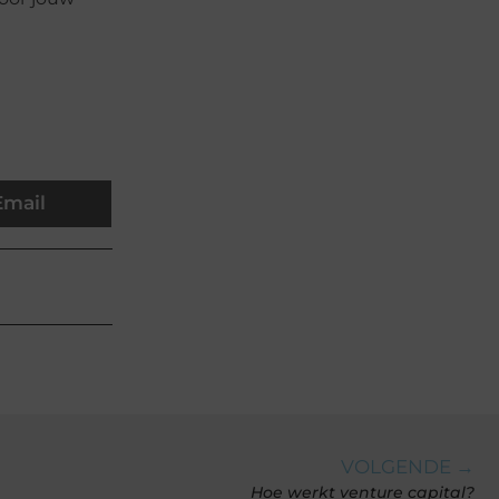
Email
VOLGENDE →
Hoe werkt venture capital?