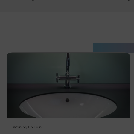
Gerelatee
Woning En Tuin