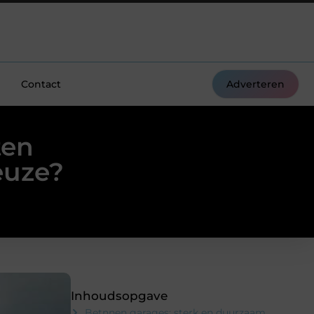
Contact
Adverteren
ten
euze?
Inhoudsopgave
Betnnen garages: sterk en duurzaam