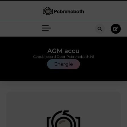
AGM accu
Gepubliceerd Door Pcbrehoboth.nl
Energie