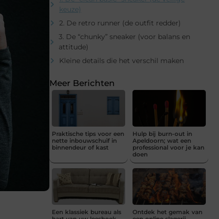
keuze)
2. De retro runner (de outfit redder)
3. De “chunky” sneaker (voor balans en
attitude)
Kleine details die het verschil maken
Meer Berichten
Praktische tips voor een
Hulp bij burn-out in
nette inbouwschuif in
Apeldoorn; wat een
binnendeur of kast
professional voor je kan
doen
Een klassiek bureau als
Ontdek het gemak van
hart van uw leeshoek
een online slagerij