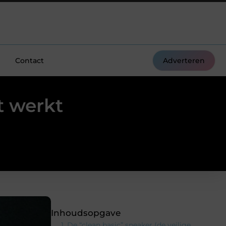
Contact
Adverteren
t werkt
Inhoudsopgave
1. De “clean basic” sneaker (de veilige