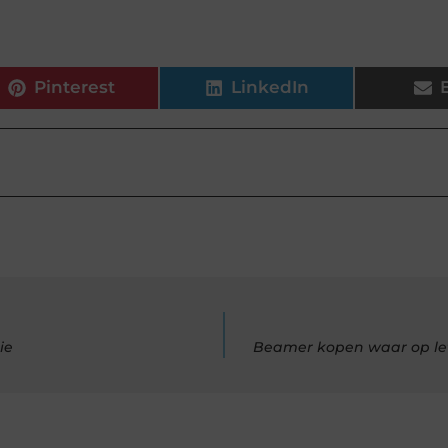
Pinterest
LinkedIn
ie
Beamer kopen waar op let