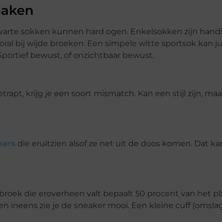
 maken
zwarte sokken kunnen hard ogen. Enkelsokken zijn hand
ral bij wijde broeken. Een simpele witte sportsok kan ju
 Sportief bewust, of onzichtbaar bewust.
etrapt, krijg je een soort mismatch. Kan een stijl zijn, ma
kers
die eruitzien alsof ze net uit de doos komen. Dat k
roek die eroverheen valt bepaalt 50 procent van het pl
 en ineens zie je de sneaker mooi. Een kleine cuff (omsla