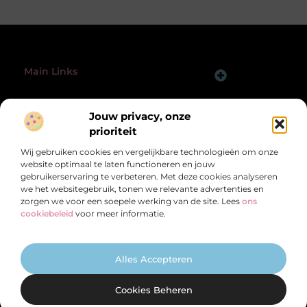
Main Links
Linkbuilding Platform: Jouw Sleutel tot Betere Online Zichtbaarheid
Hoe Verdien Je Geld met een Website? Ontdek de Slimme Strategieën
Bericht categorie
Jouw privacy, onze
@2025 All Right Reserved.
Design by
www.pcbrehoboth.nl.
prioriteit
Wij gebruiken cookies en vergelijkbare technologieën om onze
website optimaal te laten functioneren en jouw
gebruikerservaring te verbeteren. Met deze cookies analyseren
we het websitegebruik, tonen we relevante advertenties en
zorgen we voor een soepele werking van de site. Lees
ons
Een schat aan kennis en inspiratie, speciaal
cookiebeleid
voor meer informatie.
voor jou
Van motiverende verhalen tot praktische adviezen – ontdek de rijkdom
van het dagelijks leven op PCBrehoboth.nl.
Alles Accepteren
Cookies Beheren