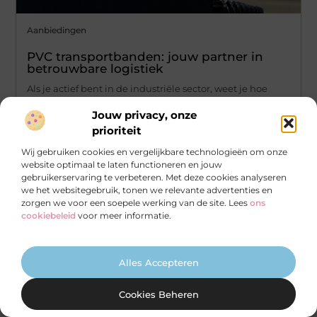
Aanbiedingen
PVC transportbanden: jouw partner in
betrouwbare logistiek
Als je actief bent in de industriële sector, weet je hoe
belangrijk betrouwbare transportbanden zijn. Ze
Jouw privacy, onze
vormen de ruggengraat van
prioriteit
...
Wij gebruiken cookies en vergelijkbare technologieën om onze
website optimaal te laten functioneren en jouw
gebruikerservaring te verbeteren. Met deze cookies analyseren
we het websitegebruik, tonen we relevante advertenties en
zorgen we voor een soepele werking van de site. Lees
ons
cookiebeleid
voor meer informatie.
Alles Accepteren
Cookies Beheren