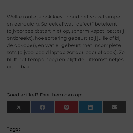
Welke route je ook kiest: houd het vooraf simpel
en eenduidig. Spreek af wat “defect” betekent
(bijvoorbeeld: start niet op, scherm kapot, batterij
ontbreekt), hoe sortering gebeurt (bij jullie of bij
de opkoper), en wat er gebeurt met incomplete
sets (bijvoorbeeld laptop zonder lader of dock). Zo
blijft het tempo hoog én blijft de uitkomst netjes
uitlegbaar.
Goed artikel? Deel hem dan op:
X
Facebook
Pinterest
LinkedIn
Email
(Twitter)
Tags: