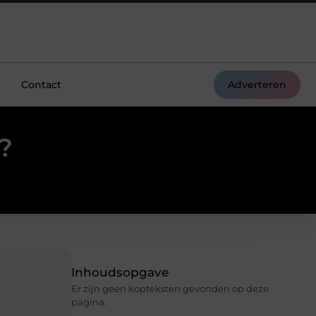
Contact
Adverteren
?
Inhoudsopgave
Er zijn geen kopteksten gevonden op deze
pagina.