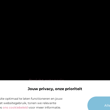
Bericht categorie
Jouw privacy, onze prioriteit
@2025 All Right Reserved. Design by
ite optimaal te laten functioneren en jouw
www.pcbrehoboth.nl.
het websitegebruik, tonen we relevante
All
es
ons cookiebeleid
voor meer informatie.