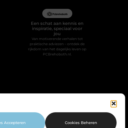
Een schat aan kennis en
inspiratie, speciaal voor
jou
Van motiverende verhalen tot
praktische adviezen – ontdek de
rijkdom van het dagelijks leven op
PCBrehoboth.nl.
es Accepteren
Cookies Beheren