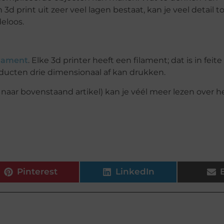
d print uit zeer veel lagen bestaat, kan je veel detail 
eloos.
ilament
. Elke 3d printer heeft een filament; dat is in feit
roducten drie dimensionaal af kan drukken.
nk naar bovenstaand artikel) kan je véél meer lezen over h
Pinterest
LinkedIn