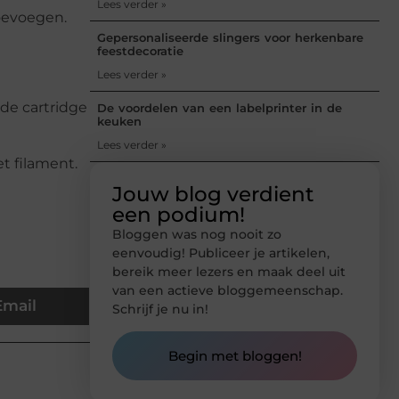
Lees verder »
toevoegen.
Gepersonaliseerde slingers voor herkenbare
feestdecoratie
Lees verder »
e de cartridge
De voordelen van een labelprinter in de
keuken
Lees verder »
et filament.
Jouw blog verdient
een podium!
Bloggen was nog nooit zo
eenvoudig! Publiceer je artikelen,
bereik meer lezers en maak deel uit
van een actieve bloggemeenschap.
Email
Schrijf je nu in!
Begin met bloggen!