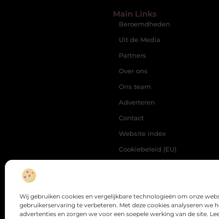
Main Links
Beroemdheden
Uit de Media
Partners
Over ons
Ons team
Adverteren
Contact
Website index
Cookiebeleid (EU)
Linkbuilding Platform:
Jouw Sleutel tot Betere
Online Zichtbaarheid
Hoe Verdien Je Geld met
een Website? Ontdek de
Wij gebruiken cookies en vergelijkbare technologieën om onze webs
Slimme Strategieën
gebruikerservaring te verbeteren. Met deze cookies analyseren we 
advertenties en zorgen we voor een soepele werking van de site. Le