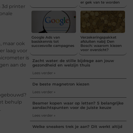
er gek van te worden
 3d printer
ionale
Google Ads van
Verzekeringspakket
basiskennis tot
afsluiten nabij Den
n, maar ook
succesvolle campagnes
Bosch: waarom kiezen
voor overzicht?
r laag voor
micrometer is
Zacht water: de stille bijdrage aan jouw
egen aan de
gezondheid en welzijn thuis
Lees verder »
De beste magnetron kiezen
Lees verder »
 opgebouwd?
et behulp
Beamer kopen waar op letten? 5 belangrijke
aandachtspunten voor de juiste keuze
.
Lees verder »
Welke sneakers trek je aan? Dit werkt altijd