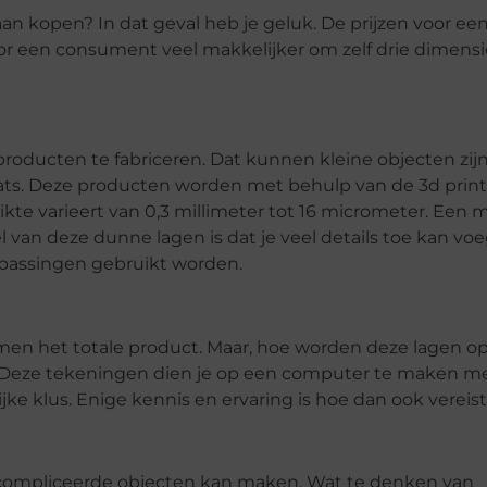
aan kopen? In dat geval heb je geluk. De prijzen voor een
or een consument veel makkelijker om zelf drie dimens
producten te fabriceren. Dat kunnen kleine objecten zij
ats. Deze producten worden met behulp van de 3d printe
ikte varieert van 0,3 millimeter tot 16 micrometer. Een 
 van deze dunne lagen is dat je veel details toe kan vo
epassingen gebruikt worden.
amen het totale product. Maar, hoe worden deze lagen
n. Deze tekeningen dien je op een computer te maken m
jke klus. Enige kennis en ervaring is hoe dan ook vereist
 gecompliceerde objecten kan maken. Wat te denken van