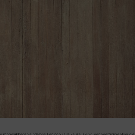
n de mogelijkheden eindeloos. Een populaire keuze is vinyl, een veelzijdige vloer di