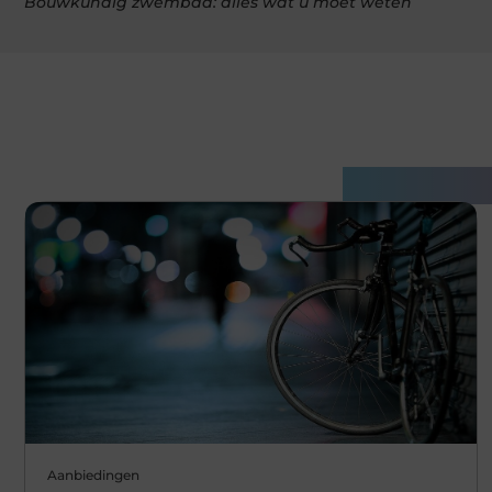
Bouwkundig zwembad: alles wat u moet weten
Gerelatee
Aanbiedingen