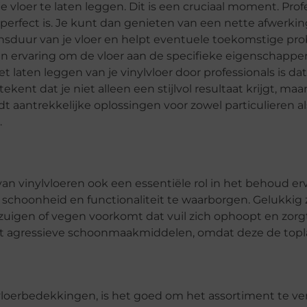
e vloer te laten leggen. Dit is een cruciaal moment. Prof
 perfect is. Je kunt dan genieten van een nette afwerkin
evensduur van je vloer en helpt eventuele toekomstige p
n ervaring om de vloer aan de specifieke eigenschappen
laten leggen van je vinylvloer door professionals is dat 
nt dat je niet alleen een stijlvol resultaat krijgt, maa
t aantrekkelijke oplossingen voor zowel particulieren al
.
an vinylvloeren ook een essentiële rol in het behoud erv
schoonheid en functionaliteit te waarborgen. Gelukkig z
igen of vegen voorkomt dat vuil zich ophoopt en zorgt
 met agressieve schoonmaakmiddelen, omdat deze de top
e vloerbedekkingen, is het goed om het assortiment te ver