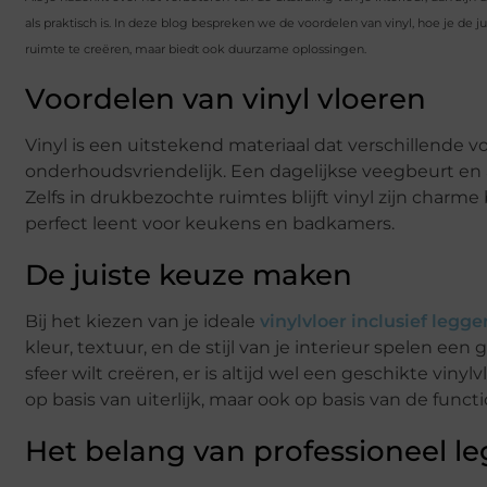
als praktisch is. In deze blog bespreken we de voordelen van vinyl, hoe je de j
ruimte te creëren, maar biedt ook duurzame oplossingen.
Voordelen van vinyl vloeren
Vinyl is een uitstekend materiaal dat verschillende 
onderhoudsvriendelijk. Een dagelijkse veegbeurt en af
Zelfs in drukbezochte ruimtes blijft vinyl zijn charm
perfect leent voor keukens en badkamers.
De juiste keuze maken
Bij het kiezen van je ideale
vinylvloer inclusief legge
kleur, textuur, en de stijl van je interieur spelen een
sfeer wilt creëren, er is altijd wel een geschikte viny
op basis van uiterlijk, maar ook op basis van de functi
Het belang van professioneel l