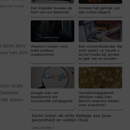
alleen een mooie
Een klassiek bureau als
Ontdek het gemak van
hart van uw leeshoek
een online slagerij
 laten zien.
Waarom kiezen voor
Een contentkalender die
solid surface-
echt werkt: zo houdt u
oor het zich
waskommen
social media bij zonder
er gek van te worden
ecten zoals
klassieke
Google Ads van
Verzekeringspakket
basiskennis tot
afsluiten nabij Den
niet alleen
succesvolle campagnes
Bosch: waarom kiezen
voor overzicht?
Zacht water: de stille bijdrage aan jouw
gezondheid en welzijn thuis
Lees verder »