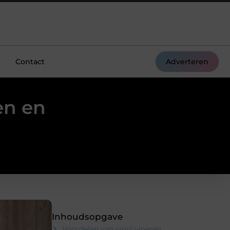
Contact
Adverteren
en en
Inhoudsopgave
Voordelen van vinyl vloeren