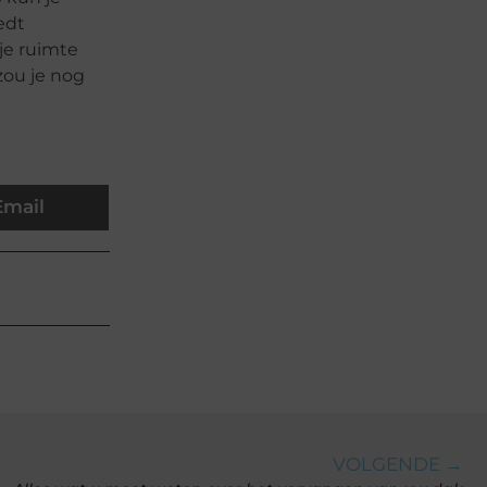
edt
je ruimte
zou je nog
Email
VOLGENDE →