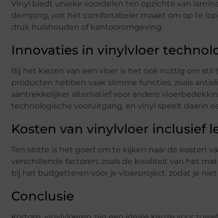
Vinyl biedt unieke voordelen ten opzichte van lamin
demping, wat het comfortabeler maakt om op te lopen
druk huishouden of kantooromgeving.
Innovaties in vinylvloer technol
Bij het kiezen van een vloer is het ook nuttig om stil
producten hebben vaak slimme functies, zoals antis
aantrekkelijker alternatief voor andere vloerbedekk
technologische vooruitgang, en vinyl speelt daarin ee
Kosten van vinylvloer inclusief 
Ten slotte is het goed om te kijken naar de kosten van
verschillende factoren, zoals de kwaliteit van het mate
bij het budgetteren voor je vloerproject, zodat je nie
Conclusie
Kortom, vinylvloeren zijn een ideale keuze voor zow