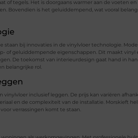
aat of tegels. Het is doorgaans warmer aan de voeten en
. Bovendien is het geluiddempend, wat vooral belangri
ogie
 te staan bij innovaties in de vinylvloer technologie. Mod
lip- of geluiddempende eigenschappen. Dit maakt vinyl
ingen. De toekomst van interieurdesign gaat hand in ha
n belangrijke rol.
leggen
 vinylvloer inclusief leggen. De prijs kan variëren afhank
riaal en de complexiteit van de installatie. Morskieft hel
t voor verrassingen komt te staan.
el woningen als werkomgevingen. Met professionele hulp