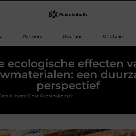
a
Partners
Over ons
Ons team
e ecologische effecten v
wmaterialen: een duur
perspectief
Gepubliceerd Door Pcbrehoboth.nl