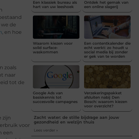
Een klassiek bureau als
Ontdek het gemak van
hart van uw leeshoek
een online slagerij
n
 bestaand
n we de
n
, en hoe
Waarom kiezen voor
Een contentkalender die
solid surface-
echt werkt: zo houdt u
waskommen
social media bij zonder
er gek van te worden
n zoals
ht naar
eid tot de
Google Ads van
Verzekeringspakket
basiskennis tot
afsluiten nabij Den
succesvolle campagnes
Bosch: waarom kiezen
voor overzicht?
 zijn
Zacht water: de stille bijdrage aan jouw
gezondheid en welzijn thuis
erbruik voor
Lees verder »
n een