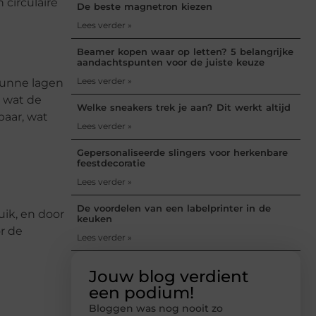
circulaire
De beste magnetron kiezen
Lees verder »
Beamer kopen waar op letten? 5 belangrijke
aandachtspunten voor de juiste keuze
Lees verder »
dunne lagen
, wat de
Welke sneakers trek je aan? Dit werkt altijd
baar, wat
Lees verder »
Gepersonaliseerde slingers voor herkenbare
feestdecoratie
Lees verder »
De voordelen van een labelprinter in de
uik, en door
keuken
or de
Lees verder »
e
Jouw blog verdient
een podium!
Bloggen was nog nooit zo