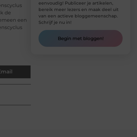
eenvoudig! Publiceer je artikelen,
enscyclus
bereik meer lezers en maak deel uit
jk de
van een actieve bloggemeenschap.
lgemeen een
Schrijf je nu in!
enscyclus
Begin met bloggen!
Email