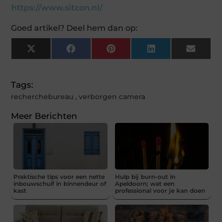
https://www.sitcon.nl/
Goed artikel? Deel hem dan op:
X
Facebook
Pinterest
LinkedIn
Email
(Twitter)
Tags:
recherchebureau
,
verborgen camera
Meer Berichten
Praktische tips voor een nette
Hulp bij burn-out in
inbouwschuif in binnendeur of
Apeldoorn; wat een
kast
professional voor je kan doen